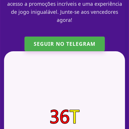
acesso a promoções incríveis e uma experiência
de jogo inigualável. Junte-se aos vencedores
agora!
SEGUIR NO TELEGRAM