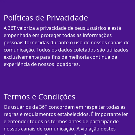
Políticas de Privacidade
A 36T valoriza a privacidade de seus usuários e está
empenhada em proteger todas as informações
pessoais fornecidas durante o uso de nossos canais de
comunicação. Todos os dados coletados são utilizados
exclusivamente para fins de melhoria contínua da
experiência de nossos jogadores.
Termos e Condições
Os usuários da 36T concordam em respeitar todas as
regras e regulamentos estabelecidos. É importante ler
e entender todos os termos antes de participar de
nossos canais de comunicação. A violação destes