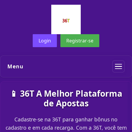
Login
Registrar-se
Menu
📱 36T A Melhor Plataforma
de Apostas
Cadastre-se na 36T para ganhar bônus no
cadastro e em cada recarga. Com a 36T, você tem