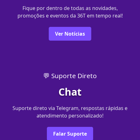
Fique por dentro de todas as novidades,
promoções e eventos da 36T em tempo real!
Ver Notícias
💬 Suporte Direto
Chat
Suporte direto via Telegram, respostas rápidas e
atendimento personalizado!
Falar Suporte