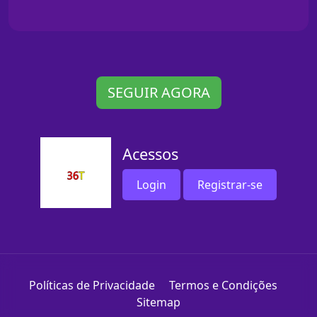
SEGUIR AGORA
Acessos
Login
Registrar-se
Políticas de Privacidade
Termos e Condições
Sitemap