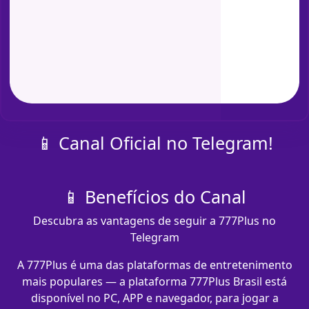
📱 Canal Oficial no Telegram!
📱 Benefícios do Canal
Descubra as vantagens de seguir a 777Plus no
Telegram
A 777Plus é uma das plataformas de entretenimento
mais populares — a plataforma 777Plus Brasil está
disponível no PC, APP e navegador, para jogar a