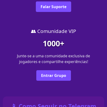
Falar Suporte
👥 Comunidade VIP
1000+
Junte-se a uma comunidade exclusiva de
jogadores e compartilhe experiências!
Entrar Grupo
📱 Como Seguir no Telegram