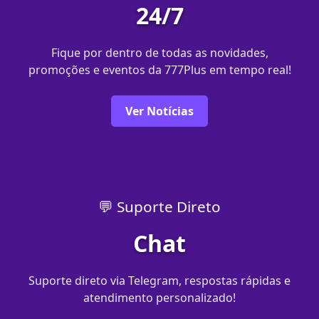
24/7
Fique por dentro de todas as novidades,
promoções e eventos da 777Plus em tempo real!
Ver Notícias
💬 Suporte Direto
Chat
Suporte direto via Telegram, respostas rápidas e
atendimento personalizado!