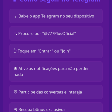
📱 Baixe o app Telegram no seu dispositivo
🔍 Procure por "@777PlusOficial"
👆 Toque em "Entrar" ou "Join"
🔔 Ative as notificações para não perder
nada
💬 Participe das conversas e interaja
🎁 Receba bônus exclusivos