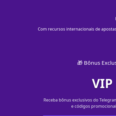
Com recursos internacionais de apostas
🎁 Bônus Exclu
VIP
Receba bônus exclusivos do Telegra
e códigos promocionai