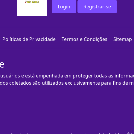
Login
Registrar-se
Políticas de Privacidade
Termos e Condições
Sitemap
de
s usuários e está empenhada em proteger todas as informa
os coletados são utilizados exclusivamente para fins de m