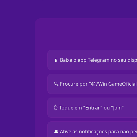
📱 Baixe o app Telegram no seu disp
🔍 Procure por "@7Win GameOficial
👆 Toque em "Entrar" ou "Join"
🔔 Ative as notificações para não p