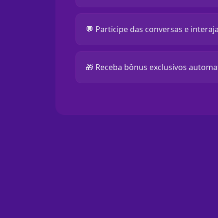
💬 Participe das conversas e interaj
🎁 Receba bônus exclusivos autom