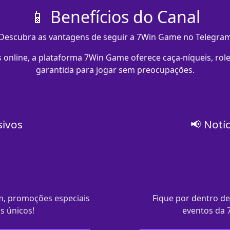
📱 Benefícios do Canal
Descubra as vantagens de seguir a 7Win Game no Telegra
 online, a plataforma 7Win Game oferece caça-níqueis, rol
garantida para jogar sem preocupações.
sivos
📢 Notí
m, promoções especiais
Fique por dentro d
s únicos!
eventos da 