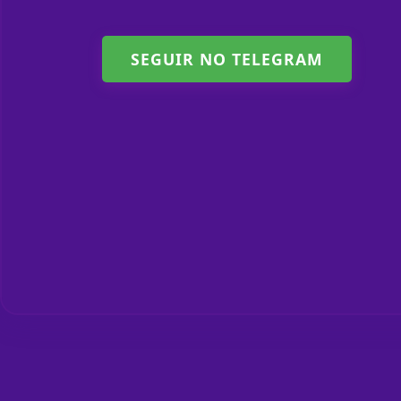
SEGUIR NO TELEGRAM